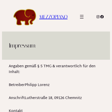
Zum
Inhalt
Instagr
Faceb
springen
MEZZOPIANO
Impressum
Angaben gemäß § 5 TMG & verantwortlich für den
Inhalt:
Betreiber
Philipp Lorenz
Anschrift
Lutherstraße 18, 09126 Chemnitz
Kontakt